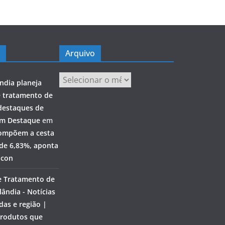
Arquivo
Arquivo
ndia planeja
e tratamento de
destaques de
em Destaque
em
ompõem a cesta
 de 6,83%, aponta
ocon
e Tratamento de
ândia - Notícias
das e região |
rodutos que