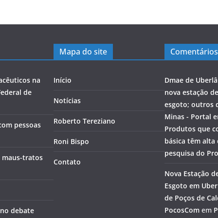
Mapa do site
Comentários
acêuticos na
Início
Dmae de Uberlâ
Federal de
nova estação d
Notícias
esgoto; outros 
Minas - Portal 
Roberto Tereziano
 com pessoas
Produtos que c
básica têm alta
Roni Bispo
pesquisa do Pr
e maus-tratos
Contato
Nova Estação d
Esgoto em Uberl
de Poços de Cal
PocosCom
em
P
a no debate