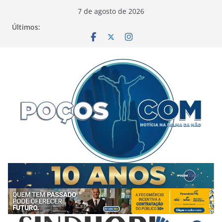
Pular
7 de agosto de 2026
para
Últimos:
o
conteúdo