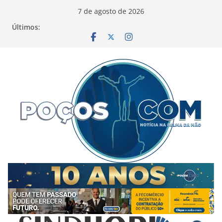
Pular
7 de agosto de 2026
para
Últimos:
o
conteúdo