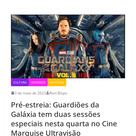
CULTURA
DIVERSOS
NOTÍCIAS
3 de maio de 2023
Roni Bispo
Pré-estreia: Guardiões da
Galáxia tem duas sessões
especiais nesta quarta no Cine
Marquise Ultravisão