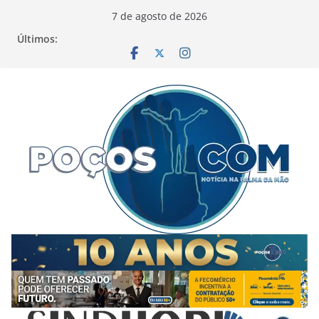
Pular
7 de agosto de 2026
para
Últimos:
o
conteúdo