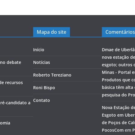
Mapa do site
Comentários
Início
Dmae de Uberlâ
nova estação d
a no debate
Notícias
esgoto; outros 
Minas - Portal 
Roberto Tereziano
Produtos que c
de recursos
básica têm alta
Roni Bispo
pesquisa do Pr
Contato
pré-candidato a
Nova Estação d
Esgoto em Uberl
de Poços de Cal
nomia
PocosCom
em
P