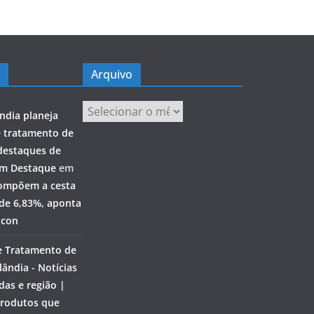
Arquivo
Arquivo
ndia planeja
e tratamento de
destaques de
em Destaque
em
ompõem a cesta
 de 6,83%, aponta
ocon
e Tratamento de
ândia - Notícias
das e região |
rodutos que