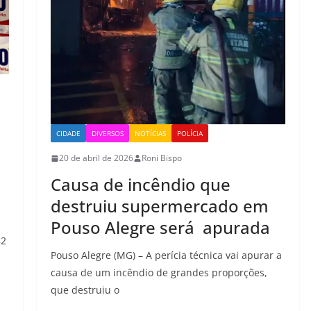
CIDADE
DIVERSOS
NOTÍCIAS
POLÍCIA
20 de abril de 2026
Roni Bispo
Causa de incêndio que
destruiu supermercado em
Pouso Alegre será apurada
82
Pouso Alegre (MG) – A perícia técnica vai apurar a
causa de um incêndio de grandes proporções,
que destruiu o