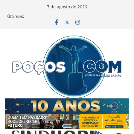
Pular
7 de agosto de 2026
para
Últimos:
o
conteúdo