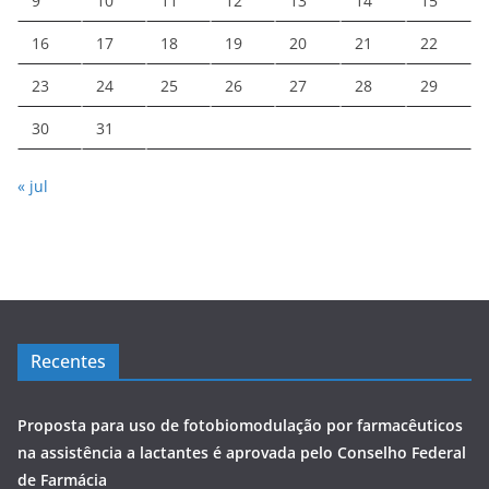
9
10
11
12
13
14
15
16
17
18
19
20
21
22
23
24
25
26
27
28
29
30
31
« jul
Recentes
Proposta para uso de fotobiomodulação por farmacêuticos
na assistência a lactantes é aprovada pelo Conselho Federal
de Farmácia