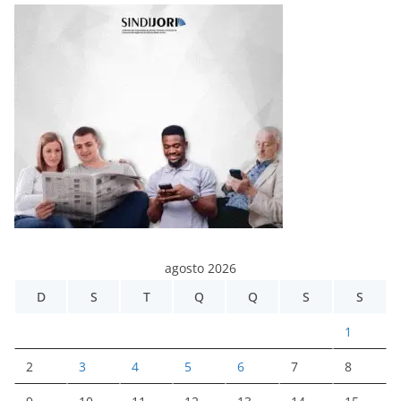
agosto 2026
D
S
T
Q
Q
S
S
1
2
3
4
5
6
7
8