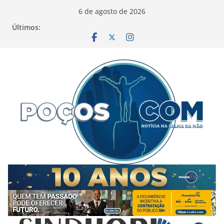
Pular
6 de agosto de 2026
para
Últimos:
o
conteúdo