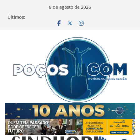
Pular
8 de agosto de 2026
para
Últimos:
o
conteúdo