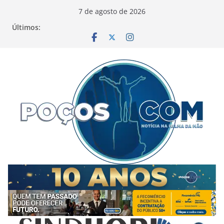
Pular
7 de agosto de 2026
para
Últimos:
o
conteúdo