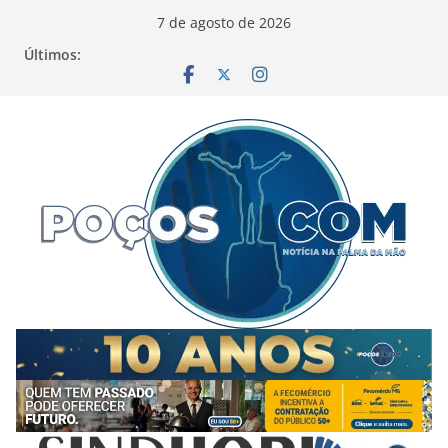
Pular
7 de agosto de 2026
para
Últimos:
o
conteúdo