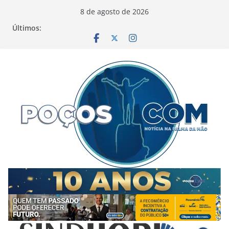
Pular
8 de agosto de 2026
para
Últimos:
o
conteúdo