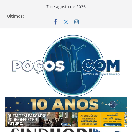
Pular
7 de agosto de 2026
para
Últimos:
o
conteúdo