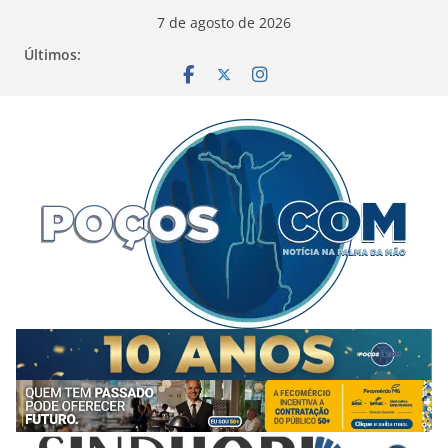
Pular
7 de agosto de 2026
para
Últimos:
o
conteúdo