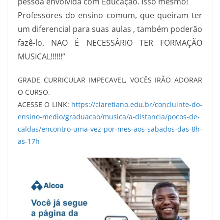
pessoa envolvida com Educação. Isso mesmo!
Professores d
o ensino comum, que queiram ter
um diferencial para suas aulas , também poderão
fazê-lo. NAO É NECESSÁRIO TER FORMAÇÃO
MUSICAL!!!!!!”
GRADE CURRICULAR IMPECAVEL, VOCÊS IRÃO ADORAR
O CURSO.
ACESSE O LINK:
https://claretiano.edu.br/
concluinte-do-
ensino-medio/
graduacao/musica/a-distancia/pocos-de-
caldas/encontro-uma-vez-por-mes-aos-sabados-das-8h-
as-17h