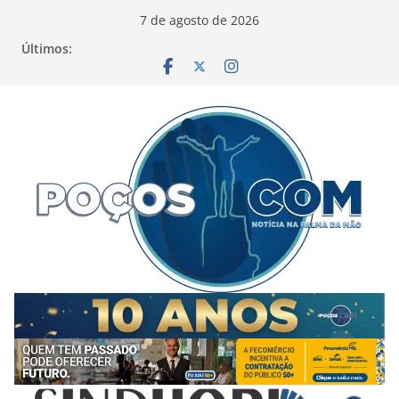
Pular
7 de agosto de 2026
para
Últimos:
o
conteúdo