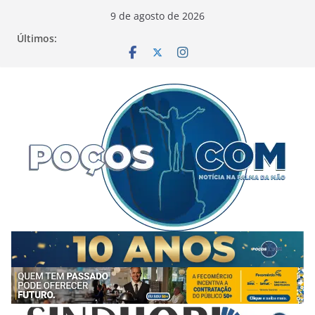
Pular
9 de agosto de 2026
para
Últimos:
o
conteúdo