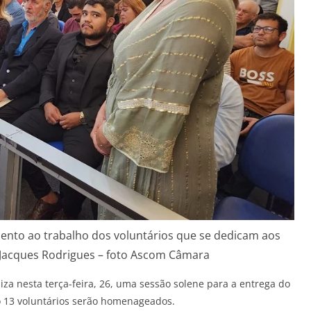
nto ao trabalho dos voluntários que se dedicam aos
 Jacques Rodrigues – foto Ascom Câmara
za nesta terça-feira, 26, uma sessão solene para a entrega do
o 13 voluntários serão homenageados.