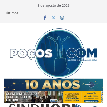
Pular
8 de agosto de 2026
para
Últimos:
o
conteúdo