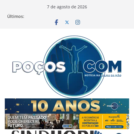
Pular
7 de agosto de 2026
para
Últimos:
o
conteúdo