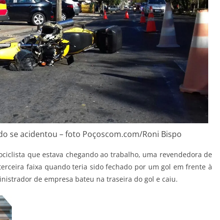
ndo se acidentou – foto Poçoscom.com/Roni Bispo
ociclista que estava chegando ao trabalho, uma revendedora de
 terceira faixa quando teria sido fechado por um gol em frente à
nistrador de empresa bateu na traseira do gol e caiu.