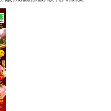
u seja, só foi liberado após regularizar a situação.