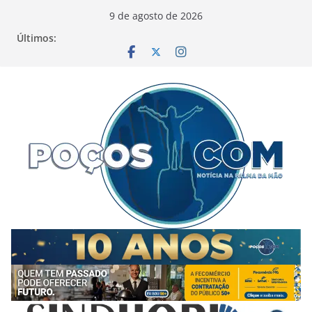
Pular
9 de agosto de 2026
para
Últimos:
o
conteúdo