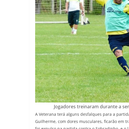
Jogadores treinaram durante a se
A Veterana terá alguns desfalques para a partida
Guilherme, com dores musculares, ficarão em tr
foi expulso na partida contra o Sobradinho, e o 