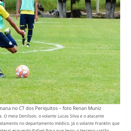
mana no CT dos Periquitos – foto Renan Muniz
. O meia Denílson, o volante Lucas Silva e o atacante
atamento no departamento médico. Já o volante Franklin que
lateral-esquerdo Rafael Rosa que levou o terceiro cartão