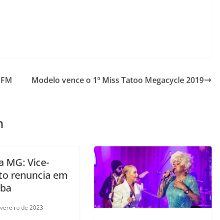
a FM
Modelo vence o 1º Miss Tatoo Megacycle 2019
m
a MG: Vice-
ito renuncia em
aba
evereiro de 2023