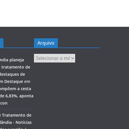
Arquivo
Arquivo
ndia planeja
e tratamento de
destaques de
em Destaque
em
ompõem a cesta
 de 6,83%, aponta
ocon
e Tratamento de
ândia - Notícias