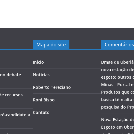
Mapa do site
Comentários
Início
Dmae de Uberlâ
nova estação d
a no debate
Notícias
esgoto; outros 
Minas - Portal 
Roberto Tereziano
Produtos que c
de recursos
básica têm alta
Roni Bispo
pesquisa do Pr
Contato
pré-candidato a
Nova Estação d
Esgoto em Uberl