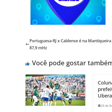
Portuguesa-RJ x Caldense é na Mantiqueir
87,9 mHz
Você pode gostar també
Colun
prefe
Uber
24 de f