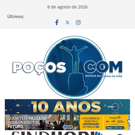
Pular
8 de agosto de 2026
para
Últimos:
o
conteúdo