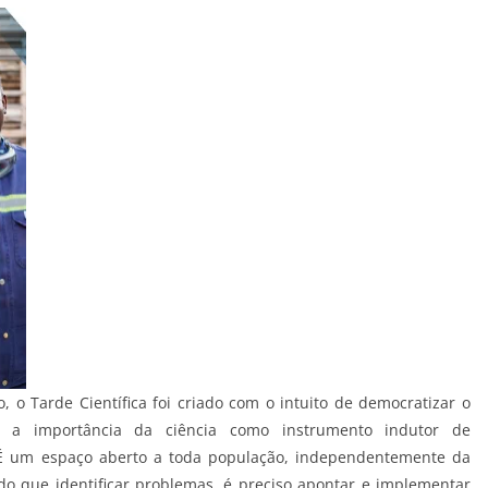
 o Tarde Científica foi criado com o intuito de democratizar o
ar a importância da ciência como instrumento indutor de
. É um espaço aberto a toda população, independentemente da
o que identificar problemas, é preciso apontar e implementar