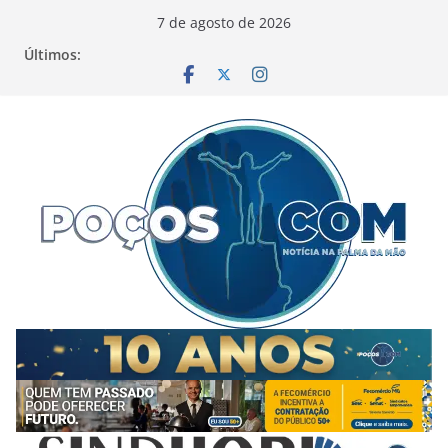
Pular
7 de agosto de 2026
para
Últimos:
o
conteúdo