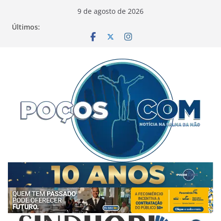
Pular
9 de agosto de 2026
para
Últimos:
o
conteúdo