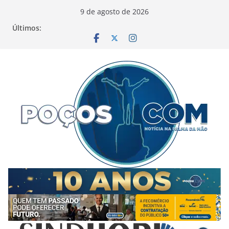
Pular
9 de agosto de 2026
para
Últimos:
o
conteúdo