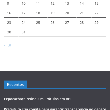
9
10
11
12
13
14
15
16
17
18
19
20
21
22
23
24
25
26
27
28
29
30
31
« jul
Recentes
Expocachaça reúne 2 mil rótulos em BH
Prefeitura cria comitê para garantir transparência no debate