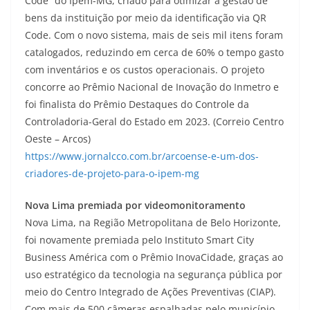
Code” do Ipem-MG, criado para otimizar a gestão de
bens da instituição por meio da identificação via QR
Code. Com o novo sistema, mais de seis mil itens foram
catalogados, reduzindo em cerca de 60% o tempo gasto
com inventários e os custos operacionais. O projeto
concorre ao Prêmio Nacional de Inovação do Inmetro e
foi finalista do Prêmio Destaques do Controle da
Controladoria-Geral do Estado em 2023. (Correio Centro
Oeste – Arcos)
https://www.jornalcco.com.br/arcoense-e-um-dos-
criadores-de-projeto-para-o-ipem-mg
Nova Lima premiada por videomonitoramento
Nova Lima, na Região Metropolitana de Belo Horizonte,
foi novamente premiada pelo Instituto Smart City
Business América com o Prêmio InovaCidade, graças ao
uso estratégico da tecnologia na segurança pública por
meio do Centro Integrado de Ações Preventivas (CIAP).
Com mais de 500 câmeras espalhadas pelo município,