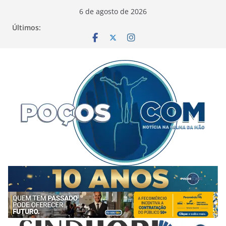
Pular
6 de agosto de 2026
para
Últimos:
o
conteúdo