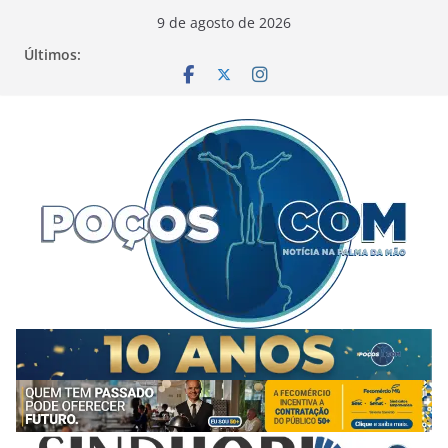
Pular
9 de agosto de 2026
para
Últimos:
o
conteúdo