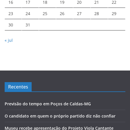
16
17
18
19
20
21
22
23
24
25
26
27
28
29
30
31
« jul
Recentes
Previsão do tempo em Poços de Caldas-MG
O candidato em quem o próprio partido diz não confiar
Museu recebe apresentação do Projeto Viola Cantante