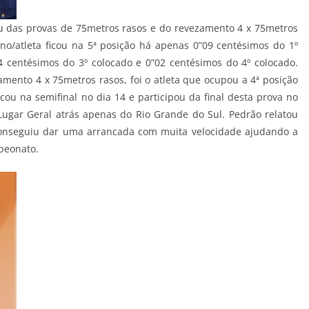
u das provas de 75metros rasos e do revezamento 4 x 75metros
no/atleta ficou na 5ª posição há apenas 0”09 centésimos do 1º
4 centésimos do 3º colocado e 0”02 centésimos do 4º colocado.
ento 4 x 75metros rasos, foi o atleta que ocupou a 4ª posição
icou na semifinal no dia 14 e participou da final desta prova no
Lugar Geral atrás apenas do Rio Grande do Sul. Pedrão relatou
conseguiu dar uma arrancada com muita velocidade ajudando a
peonato.