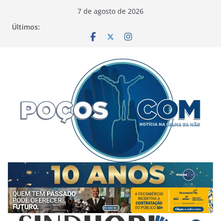
Pular
7 de agosto de 2026
para
Últimos:
o
conteúdo