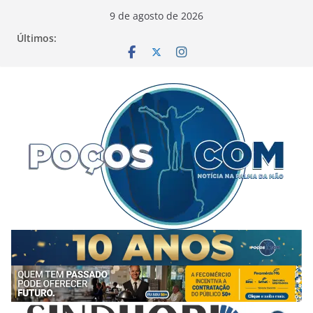
Pular
9 de agosto de 2026
para
Últimos:
o
conteúdo