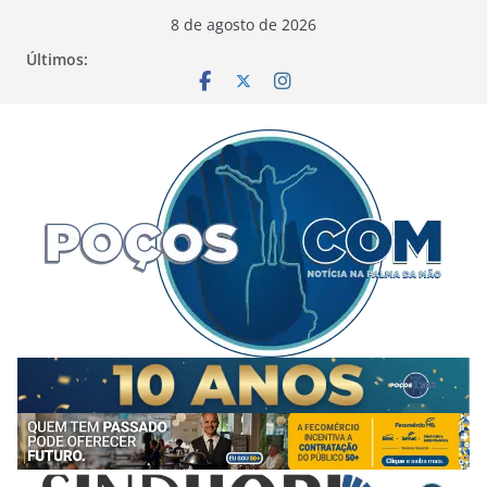
Pular
8 de agosto de 2026
para
Últimos:
o
conteúdo