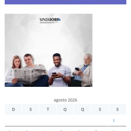
agosto 2026
D
S
T
Q
Q
S
S
1