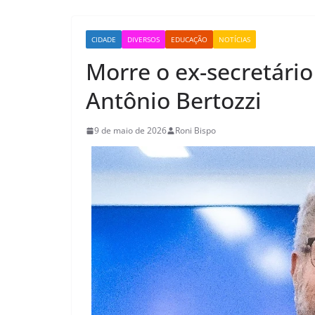
CIDADE
DIVERSOS
EDUCAÇÃO
NOTÍCIAS
Morre o ex-secretári
Antônio Bertozzi
9 de maio de 2026
Roni Bispo