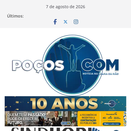
Pular
7 de agosto de 2026
para
Últimos:
o
conteúdo