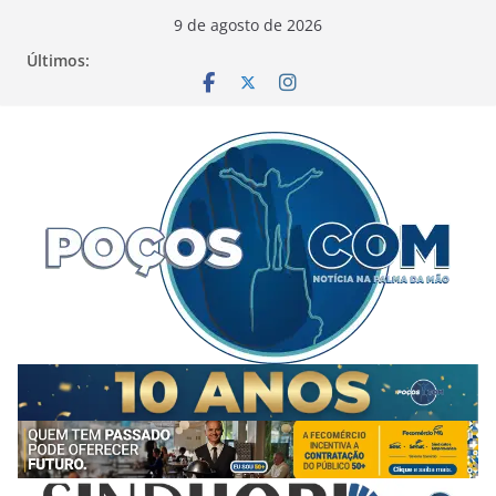
Pular
9 de agosto de 2026
para
Últimos:
o
conteúdo