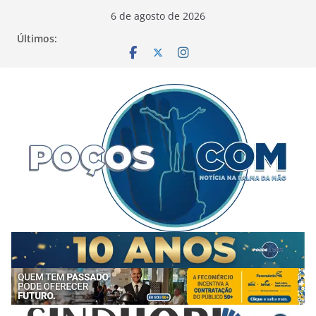
Pular
6 de agosto de 2026
para
Últimos:
o
conteúdo