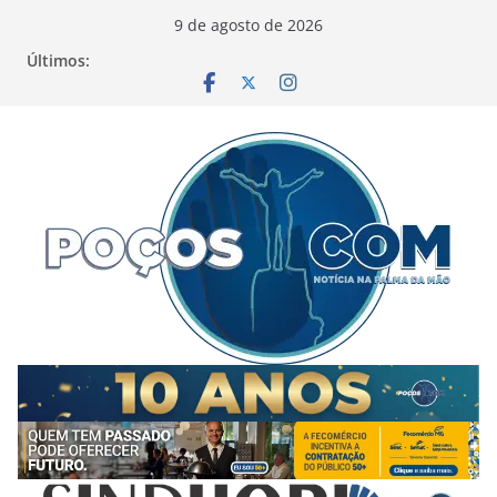
Pular
9 de agosto de 2026
para
Últimos:
o
conteúdo