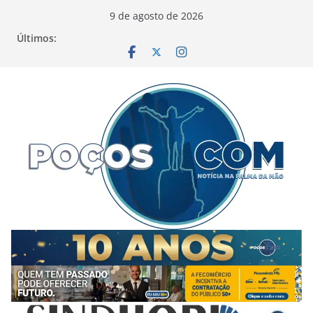
Pular
9 de agosto de 2026
para
Últimos:
o
conteúdo