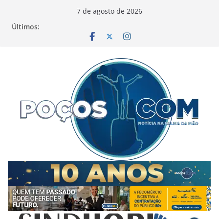
Pular
7 de agosto de 2026
para
Últimos:
o
conteúdo