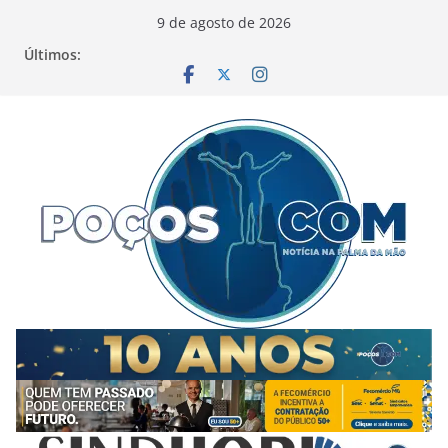
Pular
9 de agosto de 2026
para
Últimos:
o
conteúdo