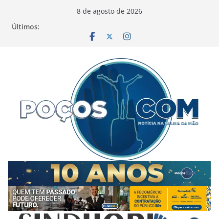
Pular
8 de agosto de 2026
para
Últimos:
o
conteúdo