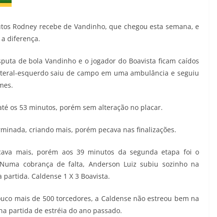
nutos Rodney recebe de Vandinho, que chegou esta semana, e
a diferença.
uta de bola Vandinho e o jogador do Boavista ficam caídos
ateral-esquerdo saiu de campo em uma ambulância e seguiu
mes.
até os 53 minutos, porém sem alteração no placar.
minada, criando mais, porém pecava nas finalizações.
scava mais, porém aos 39 minutos da segunda etapa foi o
 Numa cobrança de falta, Anderson Luiz subiu sozinho na
 partida. Caldense 1 X 3 Boavista.
uco mais de 500 torcedores, a Caldense não estreou bem na
 na partida de estréia do ano passado.