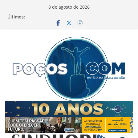
Pular
8 de agosto de 2026
para
Últimos:
o
conteúdo