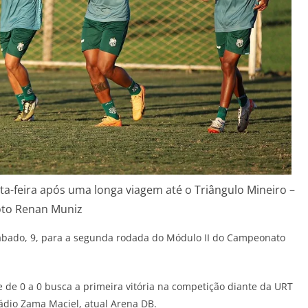
ta-feira após uma longa viagem até o Triângulo Mineiro –
oto Renan Muniz
bado, 9, para a segunda rodada do Módulo II do Campeonato
de 0 a 0 busca a primeira vitória na competição diante da URT
ádio Zama Maciel, atual Arena DB.